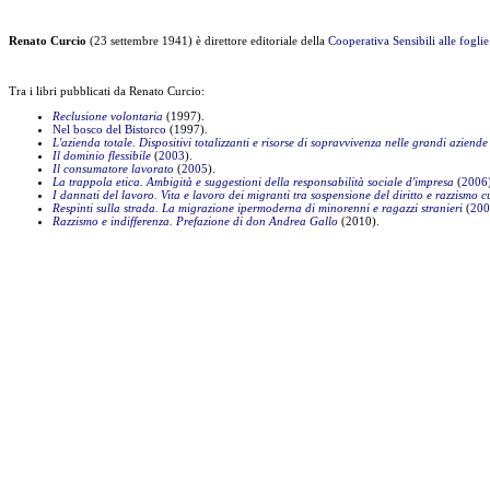
Renato Curcio
(23 settembre 1941) è direttore editoriale della
Cooperativa Sensibili alle foglie
Tra i libri pubblicati da Renato Curcio:
Reclusione volontaria
(1997).
Nel bosco del Bistorco
(1997).
L'azienda totale. Dispositivi totalizzanti e risorse di sopravvivenza nelle grandi aziende
Il dominio flessibile
(
2003
).
Il consumatore lavorato
(
2005
).
La trappola etica. Ambigità e suggestioni della responsabilità sociale d'impresa
(
2006
I dannati del lavoro. Vita e lavoro dei migranti tra sospensione del diritto e razzismo c
Respinti sulla strada. La migrazione ipermoderna di minorenni e ragazzi stranieri
(
200
Razzismo e indifferenza. Prefazione di don Andrea Gallo
(2010).