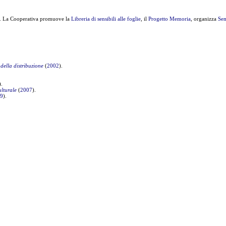
. La Cooperativa promuove la
Libreria di sensibili alle foglie
, il
Progetto Memoria
, organizza
Sem
 della distribuzione
(
2002
).
).
ulturale
(
2007
).
9
).