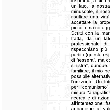
insomma, a ciò che
un lato, la nostr
minuscole, il nos
risultare una vir
accettare la propo
piccolo ma coraggi
Scritti con la m
tratta, da un lat
professionale di 
rispecchiano più 
partito (questa e
di “tessera”, ma c
sinistra”, dunque
familiare, il mio p
possibile alternat
l’orizzonte. Un f
per “comunismo” 
misura “anagrafica
ricerca e di azion
all’intersezione f
appartiene ai va