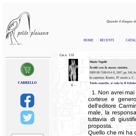
Quando il disegno de
HOME
RECENTI
CATA
Cat.n.
110
Mario Vegetti
Scritti con la mano sinistra.
ISBN 88-7588-014-X, 2007, pp. 160, fo
In copertina: Kouros, IV secolo a. C
CARRELLO
Titolo esaurito, si veda la II Edizi
€
-
1. Non avrei mai 
cortese e genero
dell’editore Carmi
male, la responsa
tuttavia di giusti
proposta.
Quello che mi ha co