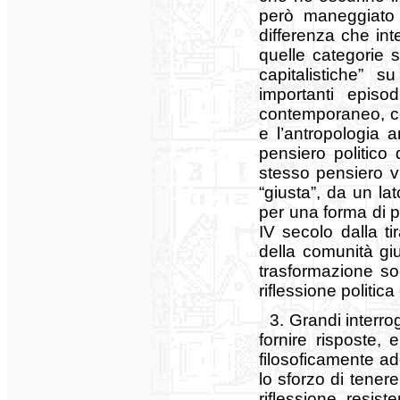
però maneggiato 
differenza che int
quelle categorie 
capitalistiche” s
importanti episo
contemporaneo, com
e l’antropologia 
pensiero politico
stesso pensiero vi
“giusta”, da un la
per una forma di p
IV secolo dalla ti
della comunità gi
trasformazione soc
riflessione politi
3. Grandi interro
fornire risposte,
filosoficamente a
lo sforzo di tenere
riflessione, resis