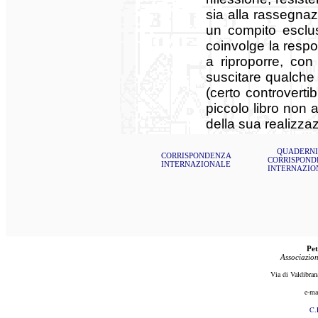
sia alla rassegnaz
un compito esclus
coinvolge la respo
a riproporre, con
suscitare qualche
(certo controverti
piccolo libro non a
della sua realizza
QUADERNI
CORRISPONDENZA
CORRISPOND
INTERNAZIONALE
INTERNAZIO
Pet
Associazion
Via di Valdibran
e-ma
C.