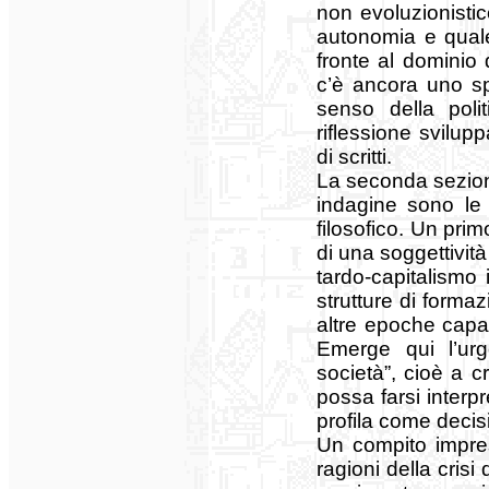
non evoluzionisti
autonomia e quale r
fronte al dominio 
c’è ancora uno sp
senso della poli
riflessione svilup
di scritti.
La seconda sezione s
indagine sono le 
filosofico. Un prim
di una soggettività 
tardo-capitalismo 
strutture di formazi
altre epoche capa
Emerge qui l’urg
società”, cioè a cr
possa farsi interp
profila come decis
Un compito impres
ragioni della crisi