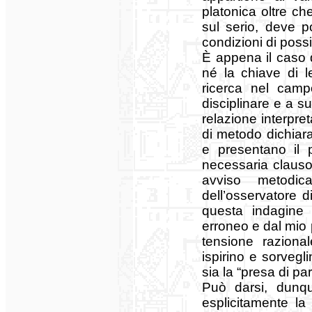
platonica oltre c
sul serio, deve pot
condizioni di possib
È appena il caso d
né la chiave di le
ricerca nel camp
disciplinare e a s
relazione interpret
di metodo dichiara
e presentano il p
necessaria clauso
avviso metodic
dell’osservatore d
questa indagine d
erroneo e dal mio 
tensione raziona
ispirino e sorvegl
sia la “presa di pa
Può darsi, dunqu
esplicitamente la