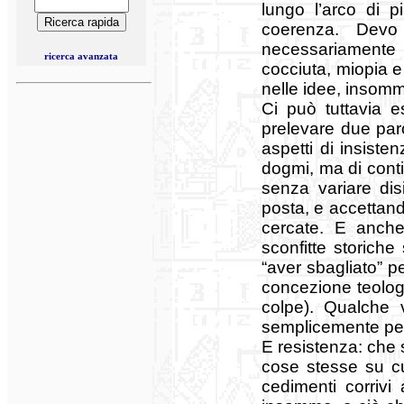
lungo l’arco di p
coerenza. Devo
necessariamente 
ricerca avanzata
cocciuta, miopia e
nelle idee, insomma
Ci può tuttavia e
prelevare due paro
aspetti di insiste
dogmi, ma di cont
senza variare dis
posta, e accettand
cercate. E anche
sconfitte storiche
“aver sbagliato” 
concezione teologi
colpe). Qualche 
semplicemente perc
E resistenza: che s
cose stesse su cui
cedimenti corrivi 