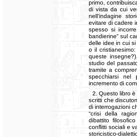
primo, contribuisca
di vista da cui 
nell’indagine sto
evitare di cadere 
spesso si incorre
bandierine” sul ca
delle idee in cui s
o il cristianesim
queste insegne?).
studio del passat
tramite a compren
specchiarsi nel 
incremento di comp
2. Questo libro è 
scritti che discuto
di interrogazioni c
“crisi della ragi
dibattito filosofi
conflitti sociali e 
storicistico-dialet