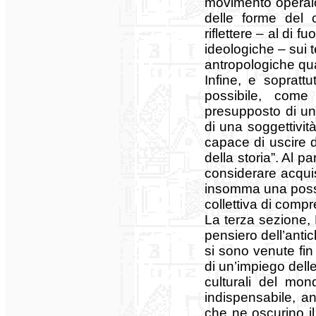
movimento operaio 
delle forme del c
riflettere – al di 
ideologiche – sui t
antropologiche qua
Infine, e sopratt
possibile, come
presupposto di un r
di una soggettivit
capace di uscire d
della storia”. Al pa
considerare acquis
insomma una possib
collettiva di comp
La terza sezione, F
pensiero dell’antic
si sono venute fin 
di un’impiego delle
culturali del mon
indispensabile, an
che ne oscurino i