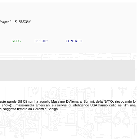
 cicogna? - K. BLIXEN
BLOG
PERCHE'
CONTATTI
este parole Bill Clinton ha accolto Massimo D’Alema al Summit della NATO, rievocando lo
n show
): i mass-media americani e i servizi di intelligence USA hanno colto nel film una
 del soggetto firmato da Cerami e Benigni.