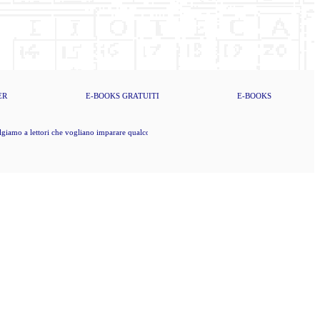
ER
E-BOOKS
GRATUITI
E-BOOKS
iamo a lettori che vogliano imparare qualcosa di nuovo, che dunque vogliano pure pensare da sé (K.