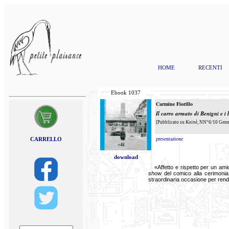
HOME
RECENTI
Ebook
1037
Carmine Fiorillo
Il carro armato di Benigni e i
[Pubblicato su
Koinè
, NN°6/10 Genna
presentazione
CARRELLO
download
«Affetto e rispetto per un amic
show
del comico alla cerimonia
straordinaria occasione per render