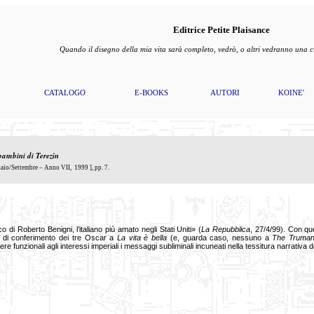
Editrice Petite Plaisance
Quando il disegno della mia vita sarà completo, vedrò, o altri vedranno una
CATALOGO
E-BOOKS
AUTORI
KOINE'
 bambini di Terezìn
io/Settembre – Anno VII, 1999 ], pp. 7.
o di Roberto Benigni, l’italiano più amato negli Stati Uniti» (
La Repubblica
, 27/4/99). Con qu
 di conferimento dei tre Oscar a
La vita è bella
(e, guarda caso, nessuno a
The Truma
e funzionali agli interessi imperiali i messaggi subliminali incuneati nella tessitura narrativa