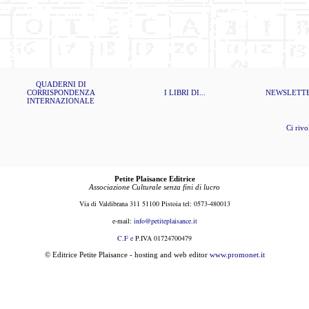
QUADERNI DI
CORRISPONDENZA
I LIBRI DI...
NEWSLETT
INTERNAZIONALE
Ci rivolg
Petite Plaisance Editrice
Associazione Culturale senza fini di lucro
Via di Valdibrana 311 51100 Pistoia tel: 0573-480013
e-mail:
i
nfo@petiteplaisance.it
C.F e
P.IVA 01724700479
© Editrice Petite Plaisance - hosting and web editor
www.promonet.it