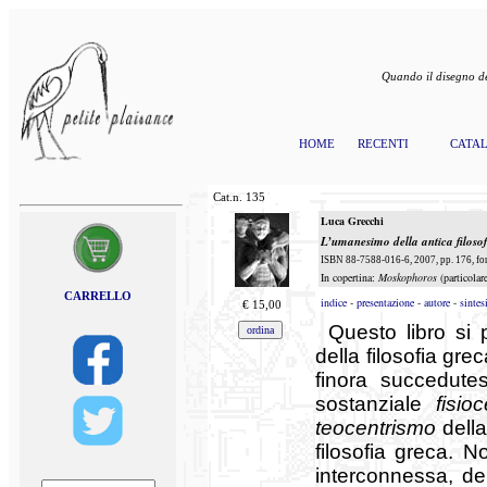
Quando il disegno de
HOME
RECENTI
CATA
Cat.n.
135
Luca Grecchi
L’umanesimo della antica filosof
ISBN 88-7588-016-6, 2007, pp. 176, fo
In copertina:
Moskophoros
(particola
CARRELLO
indice
-
presentazione
-
autore
-
sintes
€
15,00
Questo libro si
della filosofia gr
finora succedutes
sostanziale
fisio
teocentrismo
della
filosofia greca. 
interconnessa, del