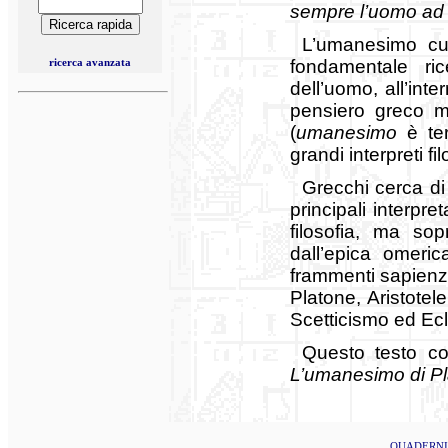
sempre l’uomo ad o
L’umanesimo cui
ricerca avanzata
fondamentale ri
dell’uomo, all’inte
pensiero greco m
(
umanesimo
è te
grandi interpreti f
Grecchi cerca di
principali interpre
filosofia, ma sop
dall’epica omeric
frammenti sapienzi
Platone, Aristotele
Scetticismo ed Ecl
Questo testo cost
L’umanesimo di P
QUADERNI