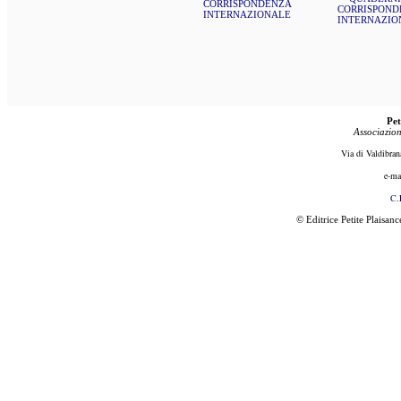
CORRISPONDENZA
CORRISPOND
INTERNAZIONALE
INTERNAZIO
Pet
Associazion
Via di Valdibran
e-ma
C.
© Editrice Petite Plaisan