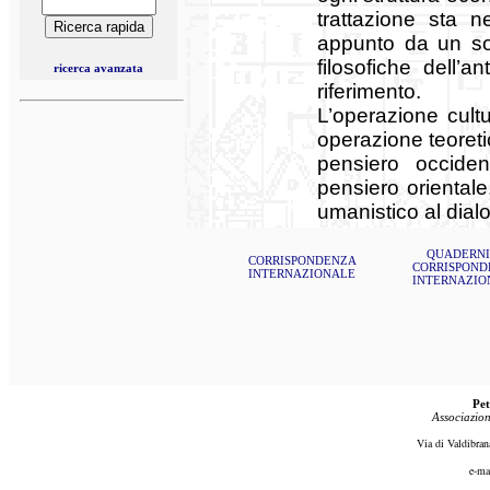
trattazione sta 
appunto da un solo
filosofiche dell’a
ricerca avanzata
riferimento.
L’operazione cult
operazione teoreti
pensiero occiden
pensiero oriental
umanistico al dialo
QUADERNI
CORRISPONDENZA
CORRISPOND
INTERNAZIONALE
INTERNAZIO
Pet
Associazion
Via di Valdibran
e-ma