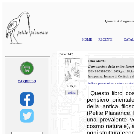
Quando il disegno de
HOME
RECENTI
CATA
Cat.n.
147
Luca Grecchi
L’umanesimo della antica filosof
ISBN 88-7588-030-1, 2009, pp. 128, for
In copertina: Incontro di Confucio e d
CARRELLO
indice
-
presentazione
-
autore
-
sintes
€
15,00
Questo libro cos
pensiero oriental
della antica filo
(Petite Plaisance, 
una prevalente v
cosmo naturale), a
ogni struttura econ