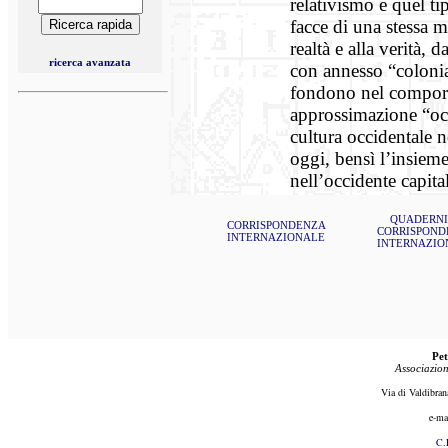
relativismo e quel ti
facce di una stessa m
realtà e alla verità,
ricerca avanzata
con annesso “colonial
fondono nel comporre
approssimazione “occ
cultura occidentale n
oggi, bensì l’insieme
nell’occidente capital
QUADERNI
CORRISPONDENZA
CORRISPOND
INTERNAZIONALE
INTERNAZIO
Pet
Associazion
Via di Valdibran
e-ma
C.