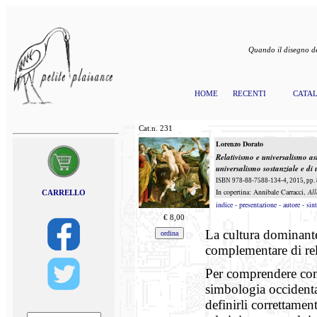
Quando il disegno de
HOME
RECENTI
CATA
Cat.n.
231
Lorenzo Dorato
Relativismo e universalismo as
universalismo sostanziale e di 
ISBN 978-88-7588-134-4, 2015, pp. 8
In copertina: Annibale Carracci,
All
CARRELLO
indice
-
presentazione
-
autore
-
sint
€
8,00
La cultura dominante
complementare di rel
Per comprendere come
simbologia occident
definirli correttamen