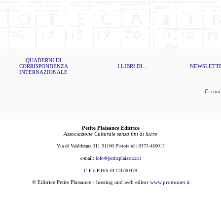
QUADERNI DI
CORRISPONDENZA
I LIBRI DI...
NEWSLETT
INTERNAZIONALE
Ci rivolg
Petite Plaisance Editrice
Associazione Culturale senza fini di lucro
Via di Valdibrana 311 51100 Pistoia tel: 0573-480013
e-mail:
i
nfo@petiteplaisance.it
C.F e
P.IVA 01724700479
© Editrice Petite Plaisance - hosting and web editor
www.promonet.it