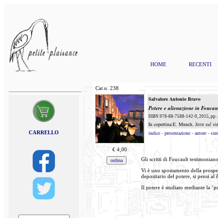
HOME
RECENTI
Cat.n.
238
Salvatore Antonio Bravo
Potere e alienazione in Foucau
ISBN 978-88-7588-142-9, 2015, pp. 
In copertina:E. Munch,
Sera sul vi
CARRELLO
indice
-
presentazione
-
autore
-
sint
€
4,00
Gli scritti di Foucault testimonian
Vi è uno spostamento della prospett
depositario del potere, si pensi al
Il potere è studiato mediante la ‘po