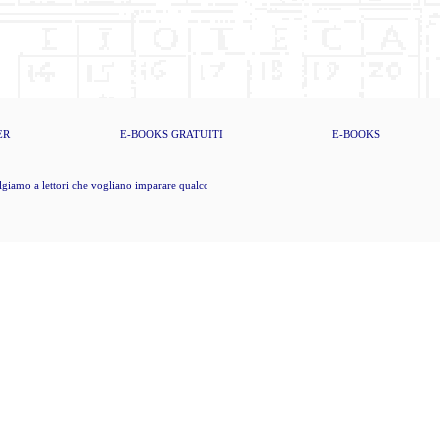
ER
E-BOOKS
GRATUITI
E-BOOKS
iamo a lettori che vogliano imparare qualcosa di nuovo, che dunque vogliano pure pensare da sé (K.