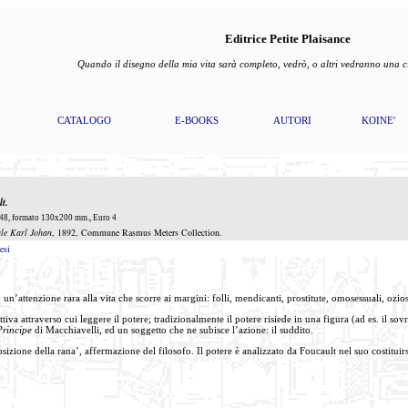
Editrice Petite Plaisance
Quando il disegno della mia vita sarà completo, vedrò, o altri vedranno una
CATALOGO
E-BOOKS
AUTORI
KOINE'
lt
.
48, formato 130x200 mm., Euro 4
ale Karl Johan
, 1892, Commune Rasmus Meters Collection.
esi
o un’attenzione rara alla vita che scorre ai margini: folli, mendicanti, prostitute, omosessuali, ozi
iva attraverso cui leggere il potere; tradizionalmente il potere risiede in una figura (ad es. il sovr
Principe
di Macchiavelli, ed un soggetto che ne subisce l’azione: il suddito.
sizione della rana’, affermazione del filosofo. Il potere è analizzato da Foucault nel suo costituirsi