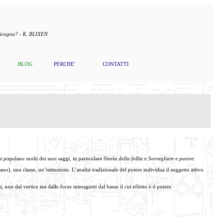
 cicogna? - K. BLIXEN
BLOG
PERCHE'
CONTATTI
osi popolano molti dei suoi saggi, in particolare
Storia della follia
e
Sorvegliare e punire
.
ano), una classe, un’istituzione. L’analisi tradizionale del potere individua il soggetto attivo
, non dal vertice ma dalle forze interagenti dal basso il cui effetto è il potere.