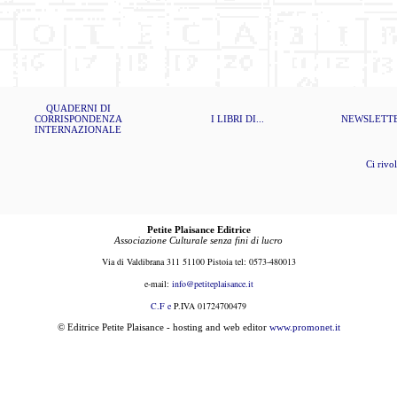
QUADERNI DI
CORRISPONDENZA
I LIBRI DI...
NEWSLETT
INTERNAZIONALE
Ci rivolgi
Petite Plaisance Editrice
Associazione Culturale senza fini di lucro
Via di Valdibrana 311 51100 Pistoia tel: 0573-480013
e-mail:
i
nfo@petiteplaisance.it
C.F e
P.IVA 01724700479
© Editrice Petite Plaisance - hosting and web editor
www.promonet.it