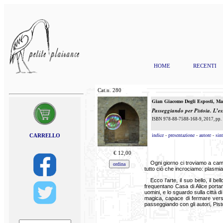
HOME
RECENTI
Cat.n.
280
Gian Giacomo Degli Esposti
,
Mat
Passeggiando per Pistoia. L’ess
ISBN 978-88-7588-168-9, 2017, pp. 
indice
-
presentazione
-
autore
-
sint
CARRELLO
€
12,00
Ogni giorno ci troviamo a camm
tutto ciò che incrociamo: plasmiam
Ecco l’arte, il suo bello, il 
frequentano Casa di Alice portand
uomini, e lo sguardo sulla città 
magica, capace di fermare versi
passeggiando con gli autori, Pist