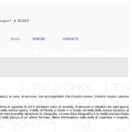
 cicogna? - K. BLIXEN
BLOG
PERCHE'
CONTATTI
lazzi, le case, le persone, non accorgendoci che il nostro vivere, il nostro respiro, plasma
verso lo sguardo di chi è portatore sano di umanità, di persone e cittadini che ogni giorno
della nostra natura. Il bello di Pistoia si fonde e ci fonde nel bello della nostra essenza di
nte reso possibile attraverso la fotografia. La macchina fotografica è in realtà una bacchetta
nella piazza di un attimo fermato. Allora immergetevi nella
bolla
di copertina e scoprite,