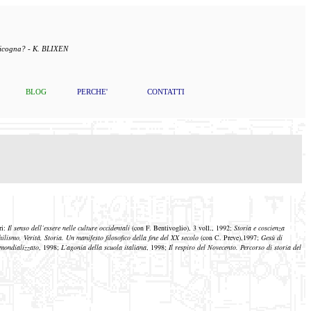
 cicogna? - K. BLIXEN
BLOG
PERCHE'
CONTATTI
ri:
Il senso dell’essere nelle culture occidentali
(con F. Bentivoglio), 3 voll., 1992;
Storia e coscienza
hilismo, Verità, Storia. Un manifesto filosofico della fine del XX secolo
(con C. Preve),1997;
Gesù di
 mondializzato
, 1998;
L’agonia della scuola italiana
, 1998;
Il respiro del Novecento. Percorso di storia del