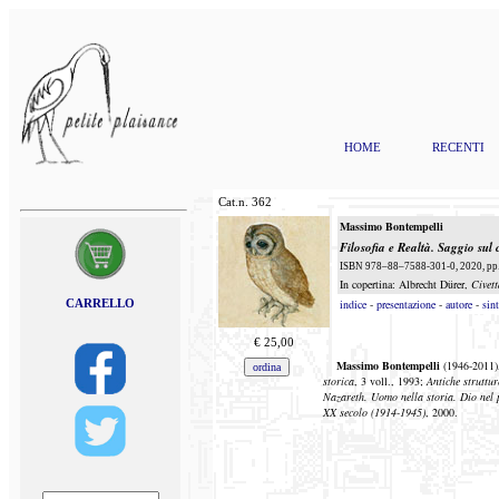
HOME
RECENTI
Cat.n.
362
Massimo Bontempelli
Filosofia e Realtà. Saggio sul
ISBN 978–88–7588-301-0, 2020, pp. 
In copertina: Albrecht Dürer,
Civett
CARRELLO
indice
-
presentazione
-
autore
-
sint
€
25,00
Massimo Bontempelli
(1946-2011),
storica
, 3 voll., 1993;
Antiche struttur
Nazareth. Uomo nella storia. Dio nel 
XX secolo (1914-1945)
, 2000.