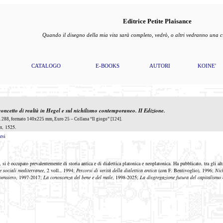
Editrice Petite Plaisance
Quando il disegno della mia vita sarà completo, vedrò, o altri vedranno una
CATALOGO
E-BOOKS
AUTORI
KOINE'
 concetto di realtà in Hegel e sul nichilismo contemporaneo
. II Edizione.
288, formato 140x225 mm, Euro 25 – Collana “Il giogo” [124].
a
, 1525.
esi
 si è occupato prevalentemente di storia antica e di dialettica platonica e neoplatonica. Ha pubblicato, tra gli alt
e sociali mediterranee
, 2 voll., 1994;
Percorsi di verità della dialettica antica
(con F. Bentivoglio), 1996;
Nic
pensiero
, 1997-2017;
La conoscenza del bene e del male
, 1998-2025;
La disgregazione futura del capitalismo