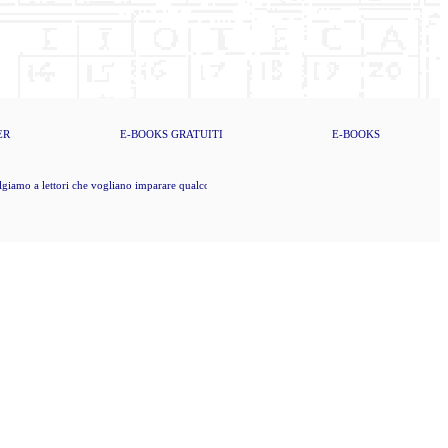
ER
E-BOOKS
GRATUITI
E-BOOKS
iamo a lettori che vogliano imparare qualcosa di nuovo, che dunque vogliano pure pensare da sé (K.