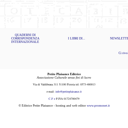
QUADERNI DI
CORRISPONDENZA
I LIBRI DI...
NEWSLETT
INTERNAZIONALE
Ci rivolg
Petite Plaisance Editrice
Associazione Culturale senza fini di lucro
Via di Valdibrana 311 51100 Pistoia tel: 0573-480013
e-mail:
i
nfo@petiteplaisance.it
C.F e
P.IVA 01724700479
© Editrice Petite Plaisance - hosting and web editor
www.promonet.it