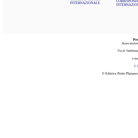
CORRISPOND
INTERNAZIONALE
INTERNAZIO
Pet
Associazion
Via di Valdibran
e-ma
C.
© Editrice Petite Plaisan