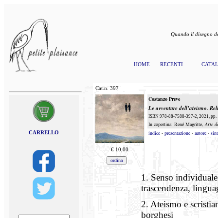
Quando il disegno de
HOME
RECENTI
CATA
Cat.n.
397
Costanzo Preve
Le avventure dell’ateismo. Rel
ISBN 978-88-7588-397-2, 2021, pp. 
In copertina: René Magritte,
Arte d
CARRELLO
indice
-
presentazione
-
autore
-
sint
€
10,00
1. Senso individuale
trascendenza, lingu
2. Ateismo e scristia
borghesi