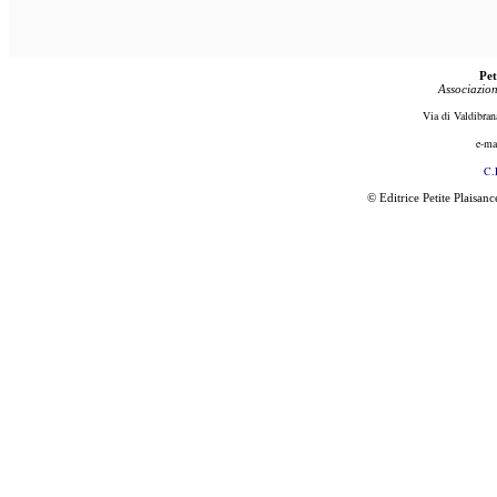
Pet
Associazion
Via di Valdibran
e-ma
C.
© Editrice Petite Plaisan