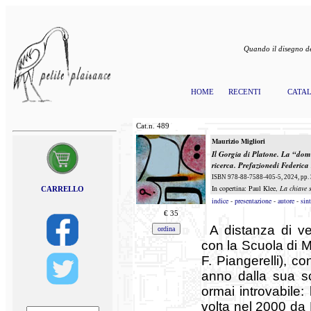
Quando il disegno de
HOME
RECENTI
CATA
Cat.n.
489
Maurizio Migliori
Il
Gorgia
di Platone. La “domand
ricerca.
Prefazione
di Federica 
ISBN 978-88-7588-405-5, 2024, pp. 3
In copertina: Paul Klee,
La chiave 
CARRELLO
indice
-
presentazione
-
autore
-
sint
€
35
A distanza di ve
con la Scuola di M
F. Piangerelli), c
anno dalla sua s
ormai introvabile:
volta nel 2000 da 