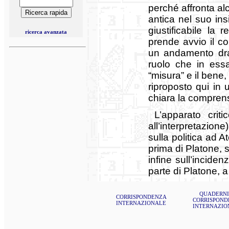
perché affronta alc
antica nel suo insi
giustificabile la
ricerca avanzata
prende avvio il c
un andamento dram
ruolo che in essa
“misura” e il bene, 
riproposto qui in u
chiara la comprens
L’apparato crit
all’interpretazion
sulla politica ad A
prima di Platone, 
infine sull’incide
parte di Platone, a 
QUADERNI
CORRISPONDENZA
CORRISPOND
INTERNAZIONALE
INTERNAZIO