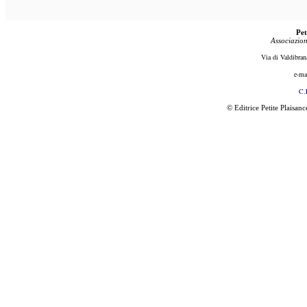
Pet
Associazion
Via di Valdibran
e-ma
C.
© Editrice Petite Plaisan