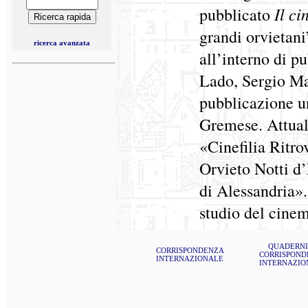
Il c
pubblicato
grandi orvietani
ricerca avanzata
all’interno di p
Lado, Sergio Ma
pubblicazione u
Gremese. Attualm
«Cinefilia Ritro
Orvieto Notti d’
di Alessandria».
studio del cinem
QUADERNI
CORRISPONDENZA
CORRISPOND
INTERNAZIONALE
INTERNAZIO