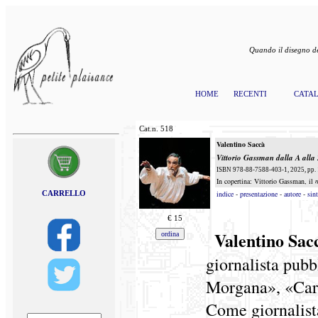
Quando il disegno de
HOME
RECENTI
CATA
Cat.n.
518
Valentino Saccà
Vittorio Gassman dalla A alla 
ISBN 978-88-7588-403-1, 2025, pp. 1
In copertina: Vittorio Gassman, il
CARRELLO
indice
-
presentazione
-
autore
-
sint
€
15
Valentino Sa
giornalista pubb
Morgana», «Car
Come giornalista