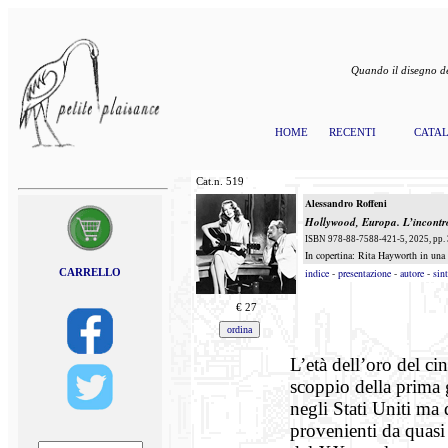
Quando il disegno de
HOME
RECENTI
CATA
Cat.n.
519
Alessandro Roffeni
Hollywood, Europa
.
L’incontr
ISBN 978-88-7588-421-5, 2025, pp. 3
In copertina: Rita Hayworth in una
CARRELLO
indice
-
presentazione
-
autore
-
sint
€
27
L’età dell’oro del ci
scoppio della prima g
negli Stati Uniti ma 
provenienti da quasi