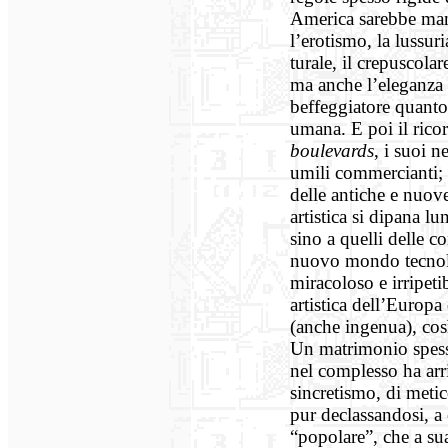
America sarebbe manca
l’erotismo, la lussuria
turale, il crepuscola
ma anche l’eleganza 
beffeggiatore quanto 
umana. E poi il ricor
boulevards
, i suoi n
umili commercianti; i
delle antiche e nuov
artistica si dipana 
sino a quelli delle c
nuovo mondo tecnolo
miracoloso e irripetib
artistica dell’Europa
(anche ingenua), cos
Un matrimonio spesso
nel complesso ha arr
sincretismo, di meticc
pur declassandosi, a 
“popolare”, che a sua