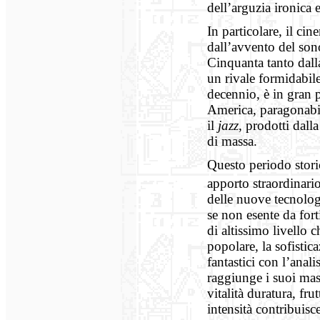
dell’arguzia ironica e
In particolare, il ci
dall’avvento del son
Cinquanta tanto dall
un rivale formidabil
decennio, è in gran p
America, paragonabil
il
jazz
, prodotti dall
di massa.
Questo periodo stori
apporto straordinario
delle nuove tecnolog
se non esente da fort
di altissimo livello c
popolare, la sofisti
fantastici con l’anali
raggiunge i suoi mas
vitalità duratura, fru
intensità contribuisc