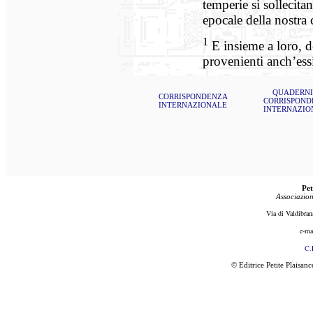
temperie si sollecita
epocale della nostra c
1
E insieme a loro, deg
provenienti anch’essi
QUADERNI
CORRISPONDENZA
CORRISPOND
INTERNAZIONALE
INTERNAZIO
Pet
Associazion
Via di Valdibran
e-ma
C.
© Editrice Petite Plaisan