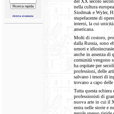
del XX secolo second
nella cultura europe
Siodmak e Wyler, Hit
ricerca avanzata
stupefacente di oper
interni, la cui unici
americana.
Molti di costoro, pro
dalla Russia, sono e
umori e idiosincrasi
anche in assenza di q
comunità vengono sra
ha ospitate per seco
professioni, delle art
salvano i tesori di i
trovano a capo delle 
Tutta questa schiera
professionisti di gra
nuova arte in cui il 
entra nelle storie e 
regole spesso rigide