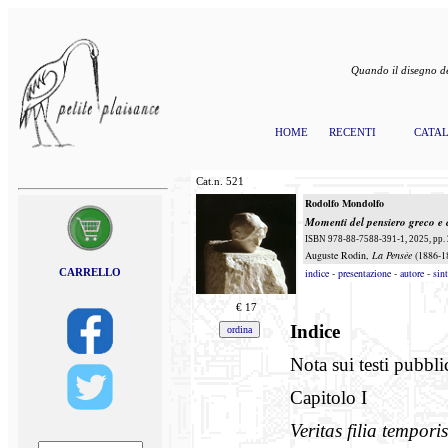
Quando il disegno de
HOME
RECENTI
CATA
Cat.n.
521
Rodolfo Mondolfo
Momenti del pensiero greco e c
ISBN 978-88-7588-391-1, 2025, pp. 2
Auguste Rodin,
La Pensée
(1886-18
CARRELLO
indice
-
presentazione
-
autore
-
sint
€
17
Indice
Nota sui testi pubbli
Capitolo I
Veritas filia tempori