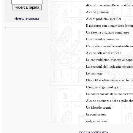
Al nostro maestro.
Reciprocità di
Alcune premesse
ricerca avanzata
Alcuni problemi specifici
Il rapporto con il marxismo-lenin
Un sistema originale complesso
Una dialettica pervasiva
L’articolazione della contraddizio
Alcune riflessioni critiche
Le contraddizioni rispetto al popol
La necessità dell’indagine empiric
Le inchieste
Elasticità e adattamento alle circ
L’impianto gnoseologico
La natura sociale della conoscenz
Alcune questioni etiche e politich
Un filosofo saggio
In conclusione
Indice dei nomi
CORRISPONDENZA