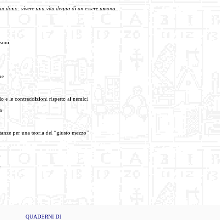
 un dono:
vivere una vita degna di un essere umano
ismo
ne
o e le contraddizioni rispetto ai nemici
a
ostanze per una teoria del “giusto mezzo”
a
e
QUADERNI DI