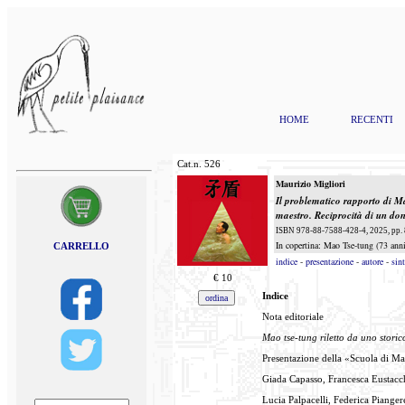
HOME
RECENTI
Cat.n.
526
Maurizio Migliori
Il problematico rapporto di M
maestro.
Reciprocità di un do
ISBN 978-88-7588-428-4, 2025, pp. 8
In copertina: Mao Tse-tung (73 anni
CARRELLO
indice
-
presentazione
-
autore
-
sint
€
10
Indice
Nota editoriale
Mao tse-tung riletto da uno storico
Presentazione della «Scuola di Ma
Giada Capasso, Francesca Eustacc
Lucia Palpacelli, Federica Piangere