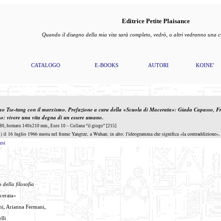
Editrice Petite Plaisance
Quando il disegno della mia vita sarà completo, vedrò, o altri vedranno una
CATALOGO
E-BOOKS
AUTORI
KOINE'
ao Tse-tung con il marxismo
. Prefazione a cura della «Scuola di Macerata»: Giada Capasso, Fr
no:
vivere una vita degna di un essere umano
.
0, formato 140x210 mm., Euro 10 – Collana “il giogo” [215]
) il 16 luglio 1966 nuota nel fiume Yangtze, a Wuhan; in alto: l'ideogramma che significa «la contraddizione», 
esi
 della filosofia
cerata»
hi, Arianna Fermani,
lli