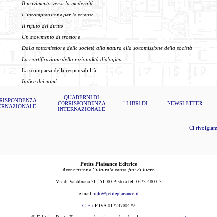
Il movimento verso la modernità
L’incomprensione per la scienza
Il rifiuto del diritto
Un movimento di erosione
Dalla sottomissione della società alla natura
alla sottomissione della società
La mortificazione della razionalità dialogica
La scomparsa della responsabilità
Indice dei nomi
QUADERNI DI
RISPONDENZA
CORRISPONDENZA
I LIBRI DI...
NEWSLETTER
ERNAZIONALE
INTERNAZIONALE
Ci rivolgiamo a le
Petite Plaisance Editrice
Associazione Culturale senza fini di lucro
Via di Valdibrana 311 51100 Pistoia tel: 0573-480013
e-mail:
i
nfo@petiteplaisance.it
C.F e
P.IVA 01724700479