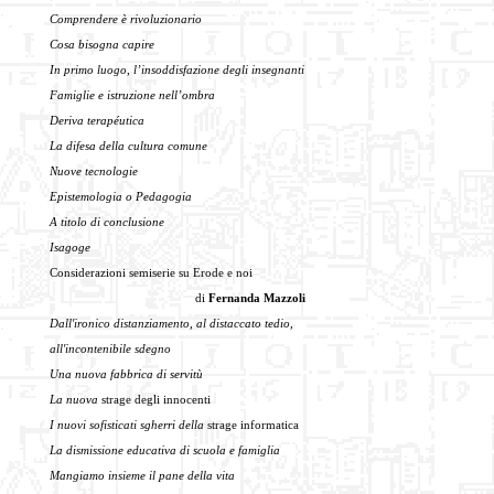
Comprendere è rivoluzionario
Cosa bisogna capire
In primo luogo, l’insoddisfazione degli insegnanti
Famiglie e istruzione nell’ombra
Deriva terapéutica
La difesa della cultura comune
Nuove tecnologie
Epistemologia o Pedagogia
A titolo di conclusione
Isagoge
Considerazioni semiserie su Erode e noi
di
Fernanda Mazzoli
Dall'ironico distanziamento, al distaccato tedio,
all'incontenibile sdegno
Una nuova fabbrica di servitù
La nuova
strage degli innocenti
I nuovi sofisticati sgherri della
strage informatica
La dismissione educativa di scuola e famiglia
Mangiamo insieme il pane della vita