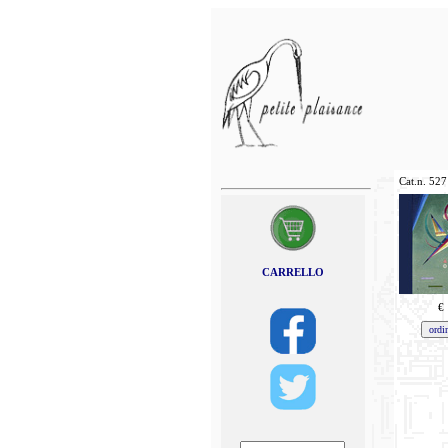
Cat.n.
527
CARRELLO
€