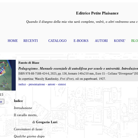
Editrice Petite Plaisance
Quando il disegno della mia vita sarà completo, vedrò, o altri vedranno una
HOME
RECENTI
CATALOGO
E-BOOKS
AUTORI
KOINE'
BL
Fausto di Biase
Pedagogismo. Manuale essenziale di autodifesa per scuole e università
. Introduzio
ISBN 978-88-7588-424-6, 2025, pp. 136, formato 140x210 mm., Euro 15 – Collana “Divergenze” [93
In copertina: Wassily Kandinsky,
Frei
(
Free
), oil on paperboard, 1927.
indice
-
presentazione
-
autore
-
sintesi
15
Indice
Introduzione
Il cavallo morto,
di
Gregorio Luri
Convinzioni di lusso
Qualche giorno dopo