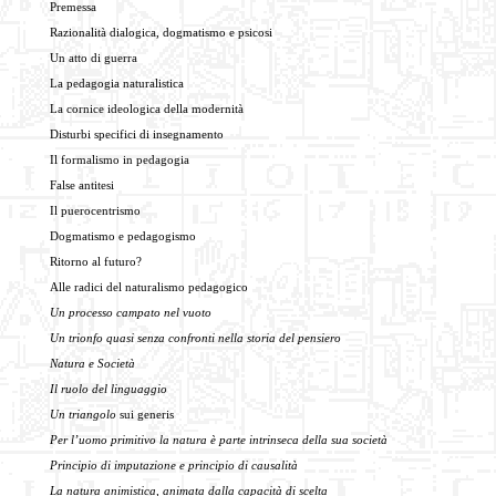
Premessa
Razionalità dialogica, dogmatismo e psicosi
Un atto di guerra
La pedagogia naturalistica
La cornice ideologica della modernità
Disturbi specifici di insegnamento
Il formalismo in pedagogia
False antitesi
Il puerocentrismo
Dogmatismo e pedagogismo
Ritorno al futuro?
Alle radici del naturalismo pedagogico
Un processo campato nel vuoto
Un trionfo quasi senza confronti nella storia del pensiero
Natura e Società
Il ruolo del linguaggio
Un triangolo
sui generis
Per l’uomo primitivo la natura
è parte intrinseca della sua società
Principio di imputazione e principio di causalità
La natura animistica, animata dalla capacità di scelta