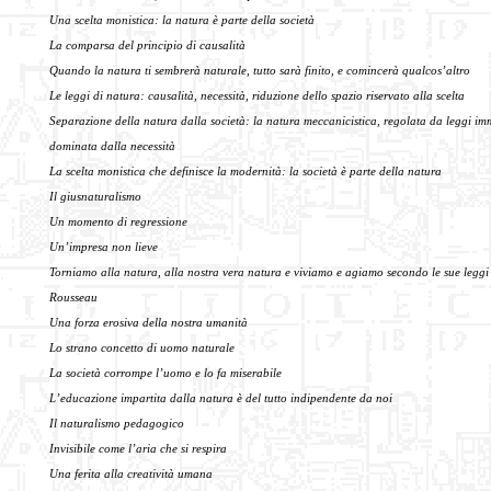
Una scelta monistica: la natura è parte della società
La comparsa del principio di causalità
Quando la natura ti sembrerà naturale,
tutto sarà finito, e comincerà qualcos’altro
Le leggi di natura: causalità, necessità,
riduzione dello spazio riservato alla scelta
Separazione della natura dalla società:
la natura meccanicistica, regolata da leggi imm
dominata dalla necessità
La scelta monistica che definisce la modernità:
la società è parte della natura
Il giusnaturalismo
Un momento di regressione
Un’impresa non lieve
Torniamo alla natura, alla nostra vera natura
e viviamo e agiamo secondo le sue leggi
Rousseau
Una forza erosiva della nostra umanità
Lo strano concetto di uomo naturale
La società corrompe l’uomo e lo fa miserabile
L’educazione impartita dalla natura
è del tutto indipendente da noi
Il naturalismo pedagogico
Invisibile come l’aria che si respira
Una ferita alla creatività umana