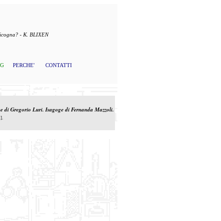
 cicogna? - K. BLIXEN
OG
PERCHE'
CONTATTI
ne di Gregorio Luri. Isagoge di Fernanda Mazzoli.
].