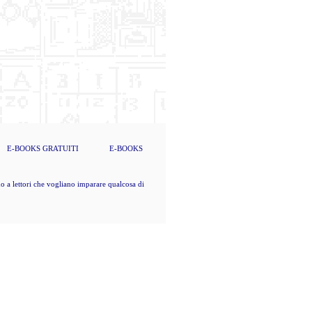
E-BOOKS
GRATUITI
E-BOOKS
ttori che vogliano imparare qualcosa di nuovo, che dunque vogliano pure pensare da sé (K. Marx). –