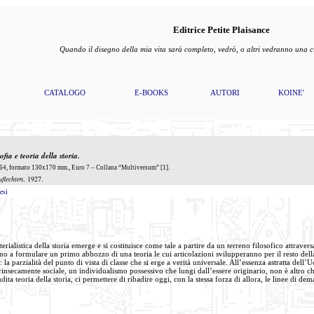
Editrice Petite Plaisance
Quando il disegno della mia vita sarà completo, vedrò, o altri vedranno una
CATALOGO
E-BOOKS
AUTORI
KOINE'
ofia e teoria della storia
.
64, formato 130x170 mm., Euro 7 – Collana “Multiversum” [1].
uflechten
, 1927.
esi
terialistica della storia emerge e si costituisce come tale a partire da un terreno filosofico attrav
 a formulare un primo abbozzo di una teoria le cui articolazioni svilupperanno per il resto della 
 la parzialità del punto di vista di classe che si erge a verità universale. All’essenza astratta d
intrinsecamente sociale, un individualismo possessivo che lungi dall’essere originario, non è altro
ta teoria della storia, ci permettere di ribadire oggi, con la stessa forza di allora, le linee di dem