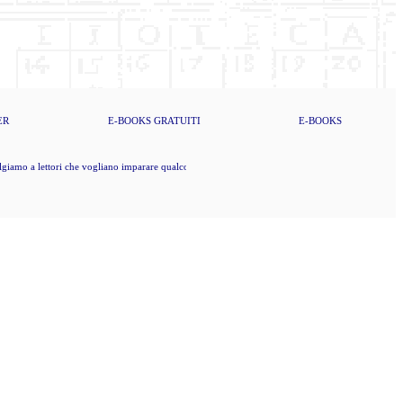
ER
E-BOOKS
GRATUITI
E-BOOKS
iamo a lettori che vogliano imparare qualcosa di nuovo, che dunque vogliano pure pensare da sé (K.