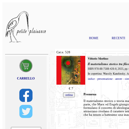
HOME
RECENTI
Cat.n.
528
Vittorio Morfino
Il materialismo storico tra filos
ISBN 978-88-7588-426-0, 2025, pp. 
In copertina: Wassily Kandinsky,
A
CARRELLO
indice
-
presentazione
-
autore
-
sint
€
7
Premessa
Il materialismo storico o teoria ma
parte, che Marx ed Engels giungono
formulano il concetto di ideologia:
stirneriano rivelano il carattere 
che ha tenuto a battesimo una inaudi