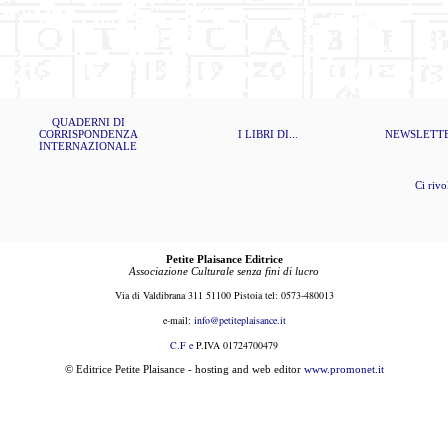
QUADERNI DI
CORRISPONDENZA
I LIBRI DI...
NEWSLETT
INTERNAZIONALE
Ci rivolg
Petite Plaisance Editrice
Associazione Culturale senza fini di lucro
Via di Valdibrana 311 51100 Pistoia tel: 0573-480013
e-mail:
i
nfo@petiteplaisance.it
C.F e
P.IVA 01724700479
© Editrice Petite Plaisance - hosting and web editor
www.promonet.it