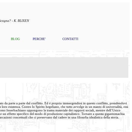
 cicogna? - K. BLIXEN
BLOG
PERCHE'
CONTATTI
ersato da parte a parte dal conflitto. Ed è proprio immergendosi in questo conflitto, prendendovi
loro esistenza. Contro lo Spirito hegeliano, che tutto avvolge in un manto di universalità, essi
ell’Uomo feuerbachiano oppongono la trama materiale dei rapporti sociali, mentre dell’Unico
 che un effetto specifico del modo di produzione capitalistico. Tornare a questa gigantomachia
arcazioni concettuali che ci preservano dal cadere in una filosofia idealistica della storia.