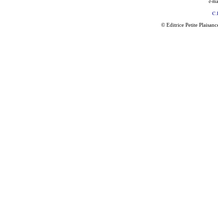
e-ma
C.
© Editrice Petite Plaisan