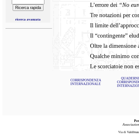
L’errore dei
“No euro
Tre notazioni per cor
ricerca avanzata
Il limite dell’appro
Il “contingente” elud
Oltre la dimensione 
Qualche minimo cont
Le scorciatoie non e
QUADERNI
CORRISPONDENZA
CORRISPOND
INTERNAZIONALE
INTERNAZIO
Pet
Associazion
Via di Valdibran