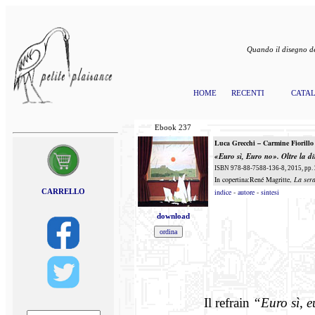
Quando il disegno de
HOME
RECENTI
CATA
Ebook
237
Luca Grecchi – Carmine Fiorillo
«Euro sì, Euro no».
Oltre la d
ISBN 978-88-7588-136-8, 2015, pp.
In copertina:René Magritte,
La sera
CARRELLO
indice
-
autore
-
sintesi
download
Il refrain
“Euro sì, 