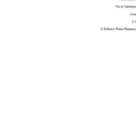
Via di Valdibran
e-ma
C.
© Editrice Petite Plaisan