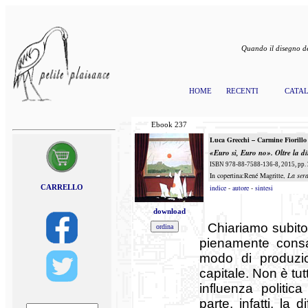
Quando il disegno de
HOME
RECENTI
CATA
Ebook
237
Luca Grecchi – Carmine Fiorillo
«Euro sì, Euro no».
Oltre la d
ISBN 978-88-7588-136-8, 2015, pp.
In copertina:René Magritte,
La sera
CARRELLO
indice
-
autore
-
sintesi
download
Chiariamo subito
pienamente consa
modo di produzion
capitale. Non è tu
influenza politic
parte, infatti, la