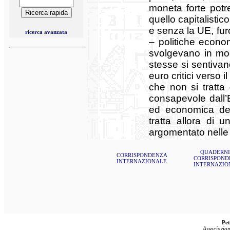
moneta forte pot
quello capitalistic
e senza la UE, furo
ricerca avanzata
– politiche econo
svolgevano in modo
stesse si sentiva
euro critici verso 
che non si tratta 
consapevole dall’
ed economica dell
tratta allora di
argomentato nelle 
QUADERNI
CORRISPONDENZA
CORRISPOND
INTERNAZIONALE
INTERNAZIO
Pet
Associazion