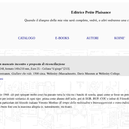
Editrice Petite Plaisance
Quando il disegno della mia vita sarà completo, vedrò, o altri vedranno una
CATALOGO
E-BOOKS
AUTORI
KOINE'
i un mancato incontro
e
proposta di riconciliazione
48, formato 140x210 mm., Euro 25 – Collana “il giogo” [213].
Oostsanen,
Giullare che ride
, 1500 circa, Wellesley (Massachusetts, Davis Museum at Wellesley College.
esi
o 1968: ciò può spiegare molte cose) ha passato tutta la vita tra i banchi di scuola, quasi come se fosse un pe
rare per istituti scolastici di ogni tipo: prima come alunno dell’asilo, poi di EGB, BUP, COU e infine di Filosof
n particolare del filosofo italiano Vittorio Morfino (
Il tempo della moltitudine
e
Intersoggettività o trans-indiv
a buon fine con la massima allegria (e, naturalmente, tra risate).