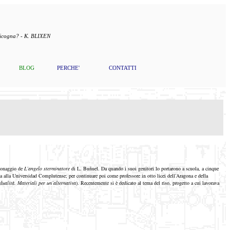
 cicogna? - K. BLIXEN
BLOG
PERCHE'
CONTATTI
rsonaggio de
L’angelo sterminatore
di L. Buñuel. Da quando i suoi genitori lo portarono a scuola, a cinque
ia alla Universidad Complutense; per continuare poi come professore in otto licei dell’Aragona e della
idualità. Materiali per un’alternativa
). Recentemente si è dedicato al tema del riso, progetto a cui lavorava