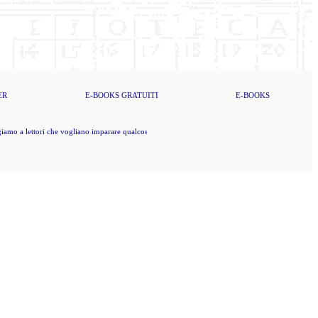
ER
E-BOOKS
GRATUITI
E-BOOKS
mo a lettori che vogliano imparare qualcosa di nuovo, che dunque vogliano pure pensare da sé (K. M