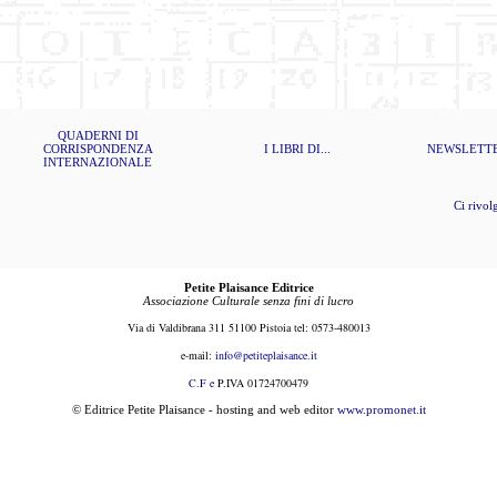
QUADERNI DI
CORRISPONDENZA
I LIBRI DI...
NEWSLETT
INTERNAZIONALE
Ci rivolgia
Petite Plaisance Editrice
Associazione Culturale senza fini di lucro
Via di Valdibrana 311 51100 Pistoia tel: 0573-480013
e-mail:
i
nfo@petiteplaisance.it
C.F e
P.IVA 01724700479
© Editrice Petite Plaisance - hosting and web editor
www.promonet.it