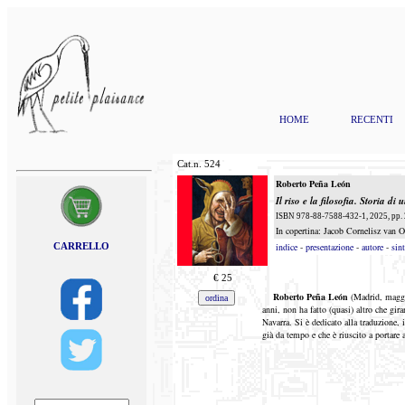
HOME
RECENTI
Cat.n.
524
Roberto Peña León
Il riso e la filosofia. Storia d
ISBN 978-88-7588-432-1, 2025, pp. 2
In copertina: Jacob Cornelisz van 
CARRELLO
indice
-
presentazione
-
autore
-
sint
€
25
Robe
rto
Peña León
(Madrid, maggi
anni, non ha fatto (quasi) altro che gi
Navarra. Si è dedicato alla traduzione, i
già da tempo e che è riuscito a portare 