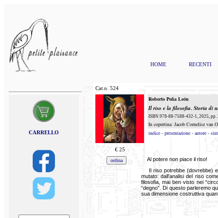
HOME
RECENTI
Cat.n.
524
Roberto Peña León
Il riso e la filosofia. Storia d
ISBN 978-88-7588-432-1, 2025, pp. 2
In copertina: Jacob Cornelisz van 
CARRELLO
indice
-
presentazione
-
autore
-
sint
€
25
Al potere non piace il riso!
Il riso potrebbe (dovrebbe)
mutato: dall’analisi del riso com
filosofia, mai ben visto nei “cir
“degno”. Di questo parleremo qui
sua dimensione costruttiva quant