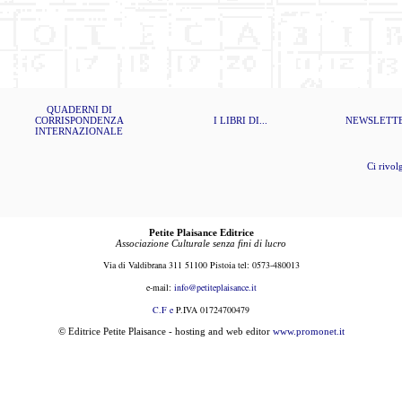
QUADERNI DI
CORRISPONDENZA
I LIBRI DI...
NEWSLETT
INTERNAZIONALE
Ci rivolgi
Petite Plaisance Editrice
Associazione Culturale senza fini di lucro
Via di Valdibrana 311 51100 Pistoia tel: 0573-480013
e-mail:
i
nfo@petiteplaisance.it
C.F e
P.IVA 01724700479
© Editrice Petite Plaisance - hosting and web editor
www.promonet.it