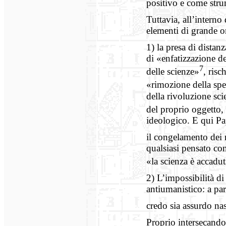
positivo e come stru
Tuttavia, all’intern
elementi di grande or
1) la presa di distan
di «enfatizzazione de
7
delle scienze»
, risc
«rimozione della spec
della rivoluzione sc
del proprio oggetto, 
ideologico. E qui Pa
il congelamento dei r
qualsiasi pensato com
«la scienza è accadu
2) L’impossibilità di
antiumanistico: a par
credo sia assurdo na
Proprio intersecando 