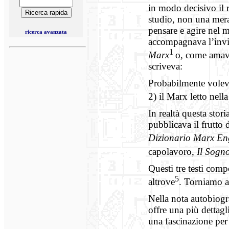
in modo decisivo il
studio, non una mera
pensare e agire nel 
ricerca avanzata
accompagnava l’invi
1
Marx
o, come amava
scriveva:
Probabilmente volevo
2) il Marx letto nell
In realtà questa stor
pubblicava il frutto 
Dizionario Marx En
capolavoro,
Il Sogno
Questi tre testi com
5
altrove
. Torniamo al
Nella nota autobiogr
offre una più dettagl
una fascinazione per 