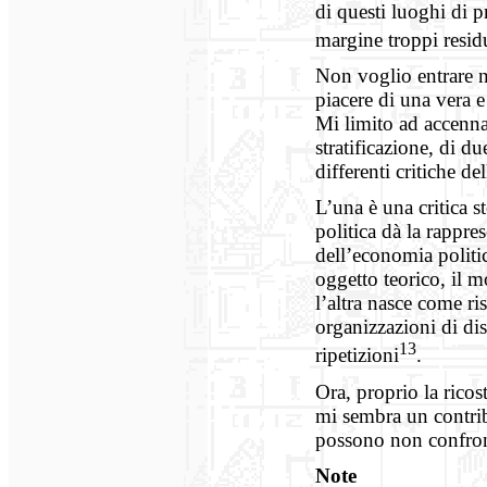
di questi luoghi di 
margine troppi resid
Non voglio entrare nel
piacere di una vera e 
Mi limito ad accennar
stratificazione, di d
differenti critiche d
L’una è una critica s
politica dà la rappres
dell’economia politic
oggetto teorico, il m
l’altra nasce come ri
organizzazioni di dis
13
ripetizioni
.
Ora, proprio la rico
mi sembra un contrib
possono non confron
Note