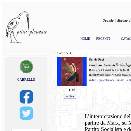
Quando il disegno de
HOME
RECENTI
CATA
Cat.n.
534
Fulvio Papi
Feticismo, teoria delle ideolog
ISBN 978-88-7588-324-9, 2026, pp. 
In copertina: Wassily Kandinsky,
B
CARRELLO
indice
-
presentazione
-
autore
-
sint
€
10
L’interpretazione de
partire da Marx, su 
Partito Socialista e d