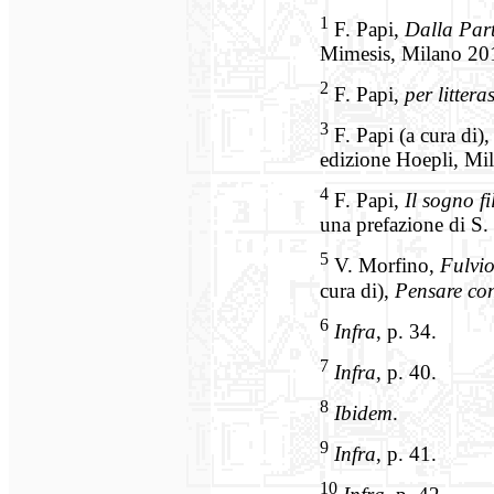
1
F. Papi,
Dalla Par
Mimesis, Milano 20
2
F. Papi,
per littera
3
F. Papi (a cura di)
edizione Hoepli, Mi
4
F. Papi,
Il sogno fi
una prefazione di S.
5
V. Morfino,
Fulvio
cura di),
Pensare co
6
Infra
, p. 34.
7
Infra
, p. 40.
8
Ibidem
.
9
Infra
, p. 41.
10