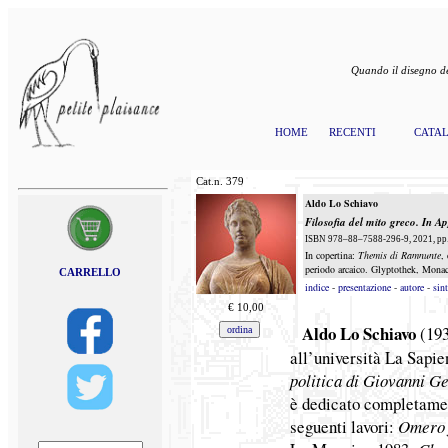
Quando il disegno de
HOME
RECENTI
CATA
Cat.n.
379
Aldo Lo Schiavo
Filosofia del mito greco.
In A
ISBN 978–88–7588-296-9, 2021, pp. 
In copertina:
Themis di Ramnunte
,
periodo arcaico. Glyptothek, Mona
CARRELLO
indice
-
presentazione
-
autore
-
sint
€
10,00
Aldo Lo Schiavo
(193
all’università La Sapie
politica di Giovanni Ge
è dedicato completament
seguenti lavori:
Omero f