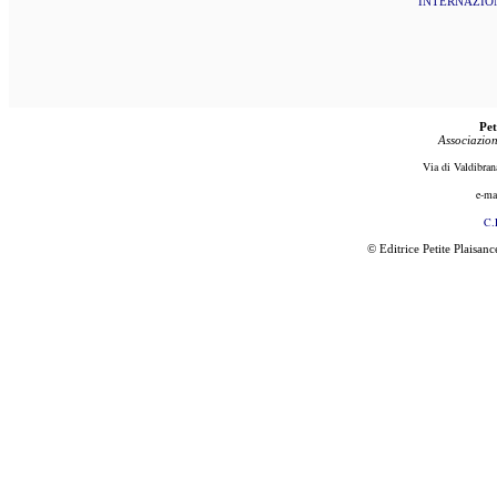
INTERNAZIO
Pet
Associazion
Via di Valdibran
e-ma
C.
© Editrice Petite Plaisan