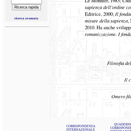
Le Monnier, 1983;
Char
sapienza dell’ordine c
Editrice, 2000;
Il fond
ricerca avanzata
misure della sapienza
,
2010. Ha anche svilupp
romanizzazione. I fond
Filosofia de
Il 
Omero fil
QUADERNI
CORRISPONDENZA
CORRISPOND
INTERNAZIONALE