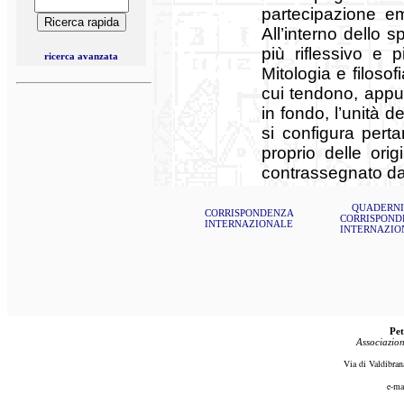
partecipazione em
All’interno dello s
più riflessivo e 
ricerca avanzata
Mitologia e filoso
cui tendono, appun
in fondo, l’unità 
si configura per
proprio delle or
contrassegnato dall
QUADERNI
CORRISPONDENZA
CORRISPOND
INTERNAZIONALE
INTERNAZIO
Pet
Associazion
Via di Valdibran
e-ma