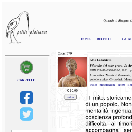
Quando il disegno de
HOME
RECENTI
CATA
Cat.n.
379
Aldo Lo Schiavo
Filosofia del mito greco.
In A
ISBN 978–88–7588-296-9, 2021, pp. 
In copertina:
Themis di Ramnunte
,
periodo arcaico. Glyptothek, Mona
CARRELLO
indice
-
presentazione
-
autore
-
sint
€
10,00
Il mito, storicam
di un popolo. Non 
mentalità ingenua.
coscienza profond
difficoltà, ai tim
accompagna semp