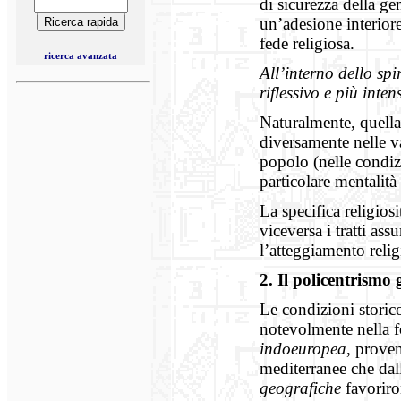
di sicurezza della g
un’adesione interiore
fede religiosa.
ricerca avanzata
All’interno dello spi
riflessivo e più int
Naturalmente, quella
diversamente nelle 
popolo (nelle condizi
particolare mentalità 
La specifica religiosi
viceversa i tratti as
l’atteggiamento relig
2.
I
l poli
c
entris
m
o 
Le condizioni storico
notevolmente nella 
indoeuropea
, proven
mediterranee che dall
geografiche
favorir