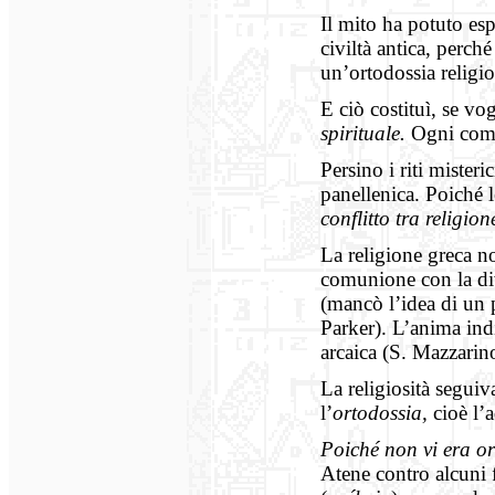
Il mito ha potuto esp
civiltà antica, perc
un’ortodossia religio
E ciò costituì, se v
spirituale.
Ogni comun
Persino i riti misteri
panellenica. Poiché l
conflitto tra religion
La religione greca no
comunione con la div
(mancò l’idea di un 
Parker). L’anima ind
arcaica (S. Mazzarin
La religiosità seguiva
l’
ortodossia,
cioè l’
Poiché non vi era or
Atene contro alcuni f