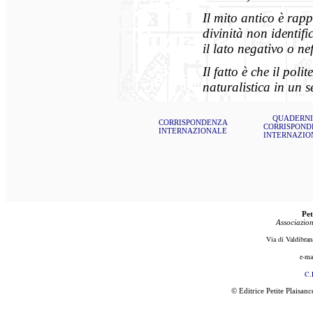
Il mito antico è rapp
divinità non identif
il lato negativo o ne
Il fatto è che il pol
naturalistica in un 
QUADERNI
CORRISPONDENZA
CORRISPOND
INTERNAZIONALE
INTERNAZIO
Pet
Associazion
Via di Valdibran
e-ma
C.
© Editrice Petite Plaisan