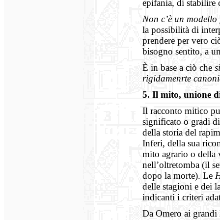
epifania, di stabilir
Non c’è un modello f
la possibilità di int
prendere per vero ciò
bisogno sentito, a un
È in base a ciò che
s
rigidamenrte canon
5.
I
l
m
ito, unione d
Il racconto mitico pu
significato o gradi 
della storia del rapi
Inferi, della sua ri
mito agrario o della 
nell’oltretomba (il s
dopo la morte). Le
delle stagioni e dei 
indicanti i criteri ad
Da Omero ai grandi l