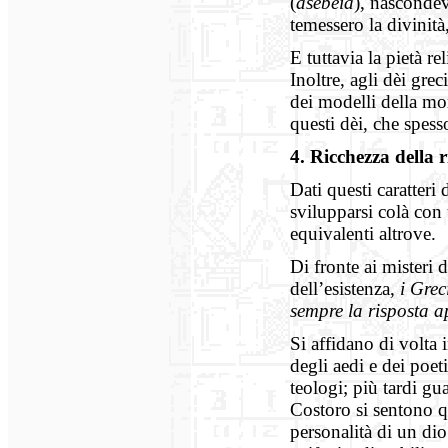
(
asébeia
), nascondev
temessero la divinità,
E tuttavia la pietà rel
Inoltre, agli dèi gre
dei modelli della mo
questi dèi, che spes
4. Ricchezza della r
Dati questi caratteri
svilupparsi colà con 
equivalenti altrove.
Di fronte ai misteri d
dell’esistenza,
i Grec
sempre la risposta a
Si affidano di volta i
degli aedi e dei poet
teologi; più tardi gua
Costoro si sentono qu
personalità di un dio