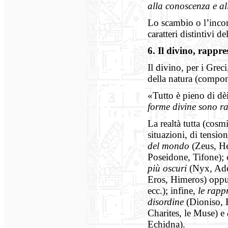
alla conoscenza e al
Lo scambio o l’incont
caratteri distintivi d
6.
I
l divino, rappres
Il divino, per i Grec
della natura (compon
«Tutto è pieno di dè
forme divine sono rap
La realtà tutta (cosmi
situazioni, di tension
del mondo
(Zeus, He
Poseidone, Tifone); 
più oscuri
(Nyx, Ade
Eros, Himeros) opp
ecc.); infine,
le rapp
disordine
(Dioniso, 
Charites, le Muse) e
Echidna).