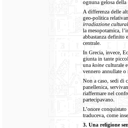
ognuna gelosa della
A differenza delle alt
geo-politica relativ
irradiazione cultural
la mesopotamica, l’i
abbastanza definito e
centrale.
In Grecia, invece, Eol
giunta in tante picco
una
koine
culturale e
vennero annullate o 
Non a caso, sedi di 
panellenica, serviva
riaffermare nel confr
partecipavano.
L’onore conquistato d
traduceva, come inseg
3. Una religione s