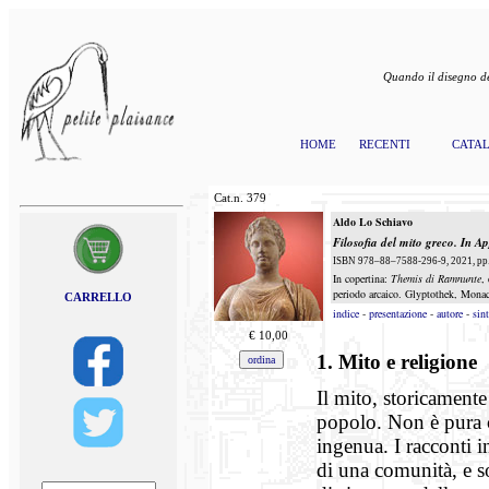
Quando il disegno de
HOME
RECENTI
CATA
Cat.n.
379
Aldo Lo Schiavo
Filosofia del mito greco.
In A
ISBN 978–88–7588-296-9, 2021, pp. 
In copertina:
Themis di Ramnunte
,
periodo arcaico. Glyptothek, Mona
CARRELLO
indice
-
presentazione
-
autore
-
sint
€
10,00
1. Mito e religione
Il mito, storicamente
popolo. Non è pura c
ingenua. I racconti i
di una comunità, e so